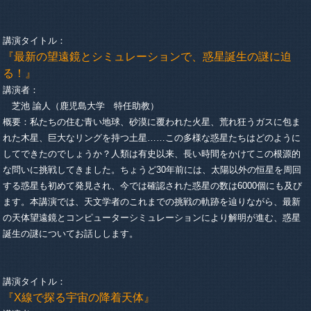
講演タイトル：
『最新の望遠鏡とシミュレーションで、惑星誕生の謎に迫
る！』
講演者：
芝池 諭人（鹿児島大学 特任助教）
概要：私たちの住む青い地球、砂漠に覆われた火星、荒れ狂うガスに包ま
れた木星、巨大なリングを持つ土星……この多様な惑星たちはどのように
してできたのでしょうか？人類は有史以来、長い時間をかけてこの根源的
な問いに挑戦してきました。ちょうど30年前には、太陽以外の恒星を周回
する惑星も初めて発見され、今では確認された惑星の数は6000個にも及び
ます。本講演では、天文学者のこれまでの挑戦の軌跡を辿りながら、最新
の天体望遠鏡とコンピューターシミュレーションにより解明が進む、惑星
誕生の謎についてお話しします。
講演タイトル：
『X線で探る宇宙の降着天体』