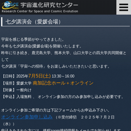
七夕講演会（愛媛会場）
宇宙を感じる季節がやってきました。
今年も七夕講演会(愛媛会場)を開催いたします。
昨年に引き続き、鹿児島大学、熊本大学、山口大学との四大学共同開催と
して
七夕講演「宇宙への招待」をお楽しみいただきたいと思います。
7月5日(土)
【日時】2025年
13:30～16:00
南加記念ホール＋オンライン
【場所】愛媛大学
【対象】一般向け
【申込】入場無料 、 オンライン参加の方のみ参加申し込みが必要です。
オンライン参加ご希望の方は下記フォームからお申込み下さい。
オンライン参加申し込み
（※受付締切 ２０２５年７月２日
（水））
申込みをされた方には、後程zoom接続情報をメールでお知らせします。