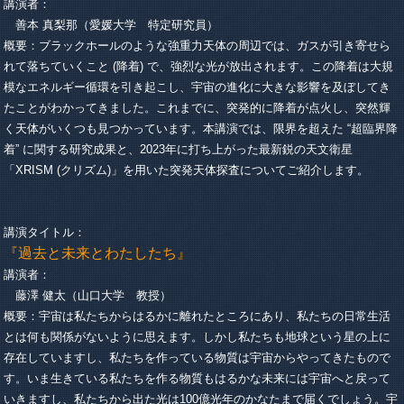
講演者：
善本 真梨那（愛媛大学 特定研究員）
概要：ブラックホールのような強重力天体の周辺では、ガスが引き寄せら
れて落ちていくこと (降着) で、強烈な光が放出されます。この降着は大規
模なエネルギー循環を引き起こし、宇宙の進化に大きな影響を及ぼしてき
たことがわかってきました。これまでに、突発的に降着が点火し、突然輝
く天体がいくつも見つかっています。本講演では、限界を超えた “超臨界降
着” に関する研究成果と、2023年に打ち上がった最新鋭の天文衛星
「XRISM (クリズム)」を用いた突発天体探査についてご紹介します。
講演タイトル：
『過去と未来とわたしたち』
講演者：
藤澤 健太（山口大学 教授）
概要：宇宙は私たちからはるかに離れたところにあり、私たちの日常生活
とは何も関係がないように思えます。しかし私たちも地球という星の上に
存在していますし、私たちを作っている物質は宇宙からやってきたもので
す。いま生きている私たちを作る物質もはるかな未来には宇宙へと戻って
いきますし、私たちから出た光は100億光年のかなたまで届くでしょう。宇