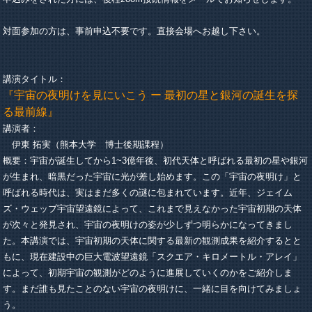
対面参加の方は、事前申込不要です。直接会場へお越し下さい。
講演タイトル：
『宇宙の夜明けを見にいこう ー 最初の星と銀河の誕生を探
る最前線』
講演者：
伊東 拓実（熊本大学 博士後期課程）
概要：宇宙が誕生してから1~3億年後、初代天体と呼ばれる最初の星や銀河
が生まれ、暗黒だった宇宙に光が差し始めます。この「宇宙の夜明け」と
呼ばれる時代は、実はまだ多くの謎に包まれています。近年、ジェイム
ズ・ウェッブ宇宙望遠鏡によって、これまで見えなかった宇宙初期の天体
が次々と発見され、宇宙の夜明けの姿が少しずつ明らかになってきまし
た。本講演では、宇宙初期の天体に関する最新の観測成果を紹介するとと
もに、現在建設中の巨大電波望遠鏡「スクエア・キロメートル・アレイ」
によって、初期宇宙の観測がどのように進展していくのかをご紹介しま
す。まだ誰も見たことのない宇宙の夜明けに、一緒に目を向けてみましょ
う。