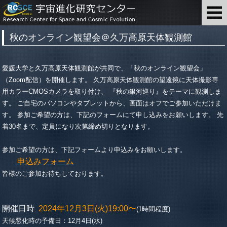
秋のオンライン観望会＠久万高原天体観測館
愛媛大学と久万高原天体観測館が共同で、「秋のオンライン観望会」
（Zoom配信）を開催します。 久万高原天体観測館の望遠鏡に天体撮影専
用カラーCMOSカメラを取り付け、 『秋の銀河巡り』をテーマに観測しま
す。 ご自宅のパソコンやタブレットから、画面はオフでご参加いただけま
す。 参加ご希望の方は、下記のフォームにて申し込みをお願いします。 先
着30名まで、定員になり次第締め切りとなります。
参加ご希望の方は、下記フォームより申込みをお願いします。
申込みフォーム
皆様のご参加お待ちしております。
開催日時
2024年12月3日(火)19:00〜
:
(1時間程度)
天候悪化時の予備日：12月4日(水)