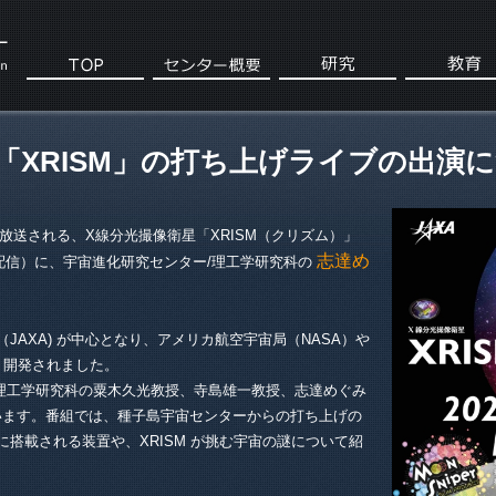
「XRISM」の打ち上げライブの出演
に放送される、X線分光撮像衛星「XRISM（クリズム）」
志達め
e 配信）に、宇宙進化研究センター/理工学研究科の
（JAXA) が中心となり、アメリカ航空宇宙局（NASA）や
、開発されました。
理工学研究科の粟木久光教授、寺島雄一教授、志達めぐみ
います。番組では、種子島宇宙センターからの打ち上げの
 に搭載される装置や、XRISM が挑む宇宙の謎について紹