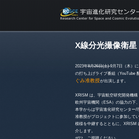
X線分光撮像衛星
2023年
8月26日(土)
9月7日（木）
の打ち上げライブ番組（YouTub
ぐみ准教授
が出演します。
XRISM は、宇宙航空研究開発機構
欧州宇宙機関（ESA）の協力の下
本学からは宇宙進化研究センター/
准教授がプロジェクトに参加して
模様を中継するとともに、XRISM
介します。
ぜひ、ご視聴ください。