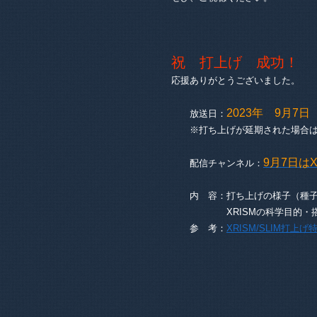
祝 打上げ 成功！
応援ありがとうございました。
2023年 9月7
放送日：
※打ち上げが延期された場合は
9月7日は
配信チャンネル：
内 容：打ち上げの様子（種子
XRISMの科学目的・搭載
参 考：
XRISM/SLIM打上