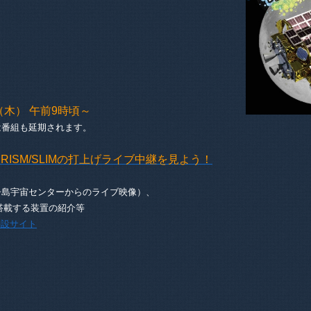
日（木） 午前9時頃～
番組も延期されます。
XRISM/SLIMの打上げライブ中継を見よう！
島宇宙センターからのライブ映像）、
する装置の紹介等
げ特設サイト