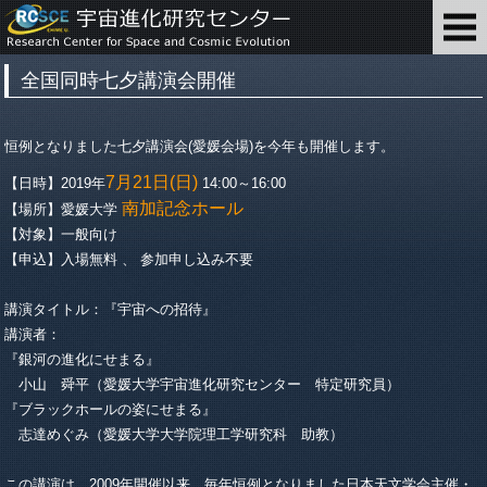
全国同時七夕講演会開催
恒例となりました七夕講演会(愛媛会場)を今年も開催します。
7月21日(日)
【日時】2019年
14:00～16:00
南加記念ホール
【場所】愛媛大学
【対象】一般向け
【申込】入場無料 、 参加申し込み不要
講演タイトル：『宇宙への招待』
講演者：
『銀河の進化にせまる』
小山 舜平（愛媛大学宇宙進化研究センター 特定研究員）
『ブラックホールの姿にせまる』
志達めぐみ（愛媛大学大学院理工学研究科 助教）
この講演は、2009年開催以来、毎年恒例となりました日本天文学会主催・