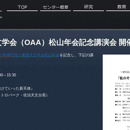
文学会（OAA）松山年会記念講演会 開
15 年NPO法人東亜天文学会松山年会
を記念し、下記の講
～15:30
抜けていった新天体』
ストロパーク・佐治天文台長）